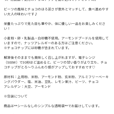
ビーツの風味とチョコのほろ苦さが意外とマッチして、食べ進めやす
い大人の味わいです♪
栄養たっぷりで見た目も華やか、体に優しい一品をお楽しみくださ
い！
小麦粉・卵・乳製品・白砂糖不使用。アーモンドプードルを使用して
いますので、ナッツアレルギーのある方はご注意ください。
※チョコチップには砂糖が含まれています。
解凍後そのままでも美味しく召し上がれますが、電子レンジ
（500W）で30秒ほど温めると、ビーツの甘い香りがより立ち、チョ
コチップがとろ〜りふんわり感がアップしておすすめです♡
原材料：上用粉、米粉、アーモンド粉、玄米粉、アルミフリーベーキ
ングパウダー、塩、米油、豆乳、レモン果汁、ビーツ、チョコ
アレルゲン：大豆、アーモンド
※包装について
商品は**シールなしのシンプルな透明袋**でお届けしています。