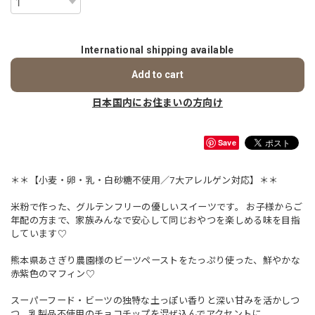
International shipping available
Add to cart
日本国内にお住まいの方向け
Save
＊＊【小麦・卵・乳・白砂糖不使用／7大アレルゲン対応】＊＊
米粉で作った、グルテンフリーの優しいスイーツです。 お子様からご
年配の方まで、家族みんなで安心して同じおやつを楽しめる味を目指
しています♡
熊本県あさぎり農園様のビーツペーストをたっぷり使った、鮮やかな
赤紫色のマフィン♡
スーパーフード・ビーツの独特な土っぽい香りと深い甘みを活かしつ
つ、乳製品不使用のチョコチップを混ぜ込んでアクセントに。