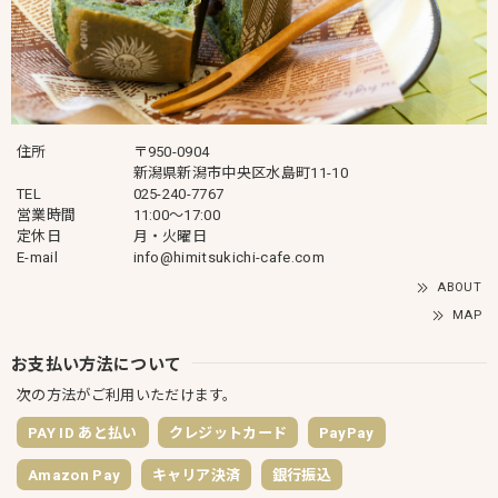
住所
〒950-0904
新潟県新潟市中央区水島町11-10
TEL
025-240-7767
営業時間
11:00～17:00
定休日
月・火曜日
E-mail
info@himitsukichi-cafe.com
ABOUT
MAP
お支払い方法について
次の方法がご利用いただけます。
PAY ID あと払い
クレジットカード
PayPay
Amazon Pay
キャリア決済
銀行振込