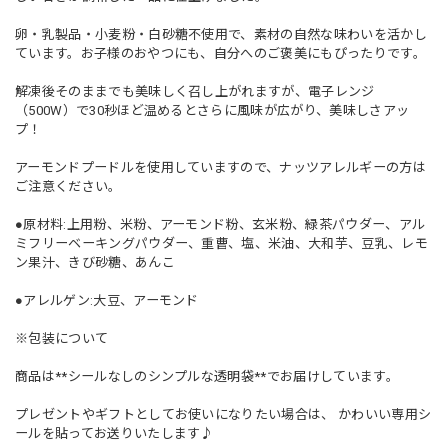
卵・乳製品・小麦粉・白砂糖不使用で、素材の自然な味わいを活かし
ています。お子様のおやつにも、自分へのご褒美にもぴったりです。
解凍後そのままでも美味しく召し上がれますが、電子レンジ
（500W）で30秒ほど温めるとさらに風味が広がり、美味しさアッ
プ！
アーモンドプードルを使用していますので、ナッツアレルギーの方は
ご注意ください。
●原材料:上用粉、米粉、アーモンド粉、玄米粉、緑茶パウダー、アル
ミフリーベーキングパウダー、重曹、塩、米油、大和芋、豆乳、レモ
ン果汁、きび砂糖、あんこ
●アレルゲン:大豆、アーモンド
※包装について
商品は**シールなしのシンプルな透明袋**でお届けしています。
プレゼントやギフトとしてお使いになりたい場合は、 かわいい専用シ
ールを貼ってお送りいたします♪