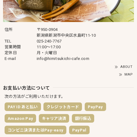
住所
〒950-0904
新潟県新潟市中央区水島町11-10
TEL
025-240-7767
営業時間
11:00～17:00
定休日
月・火曜日
E-mail
info@himitsukichi-cafe.com
ABOUT
MAP
お支払い方法について
次の方法がご利用いただけます。
PAY ID あと払い
クレジットカード
PayPay
Amazon Pay
キャリア決済
銀行振込
コンビニ決済またはPay-easy
PayPal