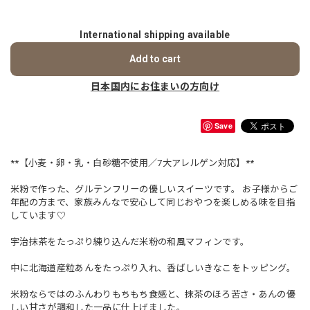
International shipping available
Add to cart
日本国内にお住まいの方向け
Save
**【小麦・卵・乳・白砂糖不使用／7大アレルゲン対応】**
米粉で作った、グルテンフリーの優しいスイーツです。 お子様からご
年配の方まで、家族みんなで安心して同じおやつを楽しめる味を目指
しています♡
宇治抹茶をたっぷり練り込んだ米粉の和風マフィンです。
中に北海道産粒あんをたっぷり入れ、香ばしいきなこをトッピング。
米粉ならではのふんわりもちもち食感と、抹茶のほろ苦さ・あんの優
しい甘さが調和した一品に仕上げました。