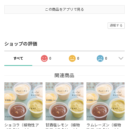
この商品をアプリで見る
通報する
ショップの評価
すべて
0
0
0
関連商品
ショコラ（植物性ア
甘酒塩レモン（植物
ラムレーズン（植物